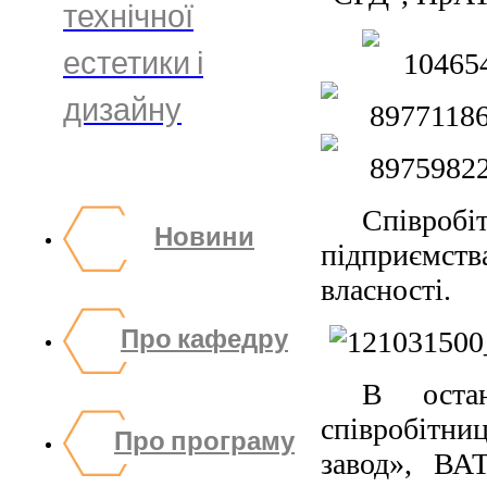
технічної
естетики і
дизайну
Співробі
Новини
підприємст
власності.
Про кафедру
В остан
співробітн
Про програму
завод», ВА