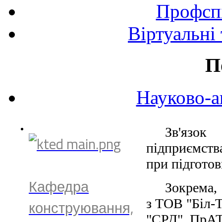
Профспі
Віртуальні
П
Науково-а
Зв'язо
підприємств
при підготов
Кафедра
Зокрема,
з ТОВ "Біл-
конструювання,
"СРД", ПрАТ