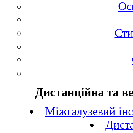
Ос
Сти
Дистанційна та в
Міжгалузевий інс
Диста