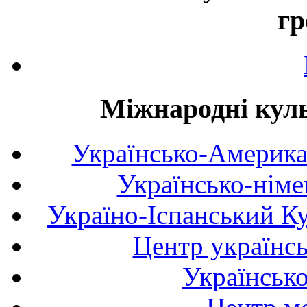
гр
Міжнародні куль
Українсько-Америка
Українсько-німе
Україно-Іспанський К
Центр українсь
Українськ