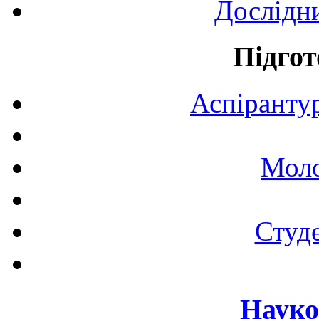
Дослідн
Підгот
Аспірантур
Моло
Студе
Науко