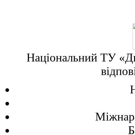
Національний ТУ «Дн
відпов
Міжнаро
Б