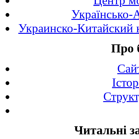
Центр мо
Українсько-
Украинско-Китайский к
Про 
Сай
Істор
Структ
Читальні з