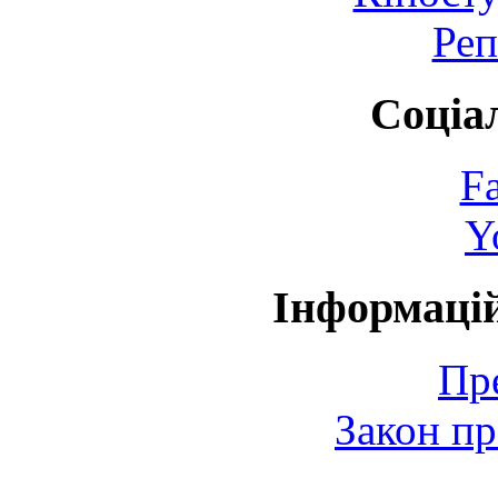
Реп
Соціа
F
Y
Інформаці
Пр
Закон пр