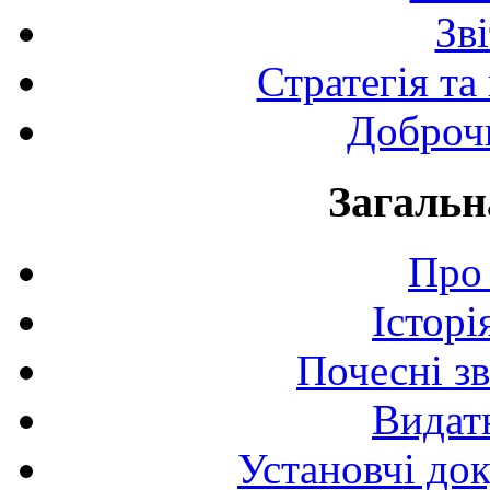
Зв
Стратегія та
Доброчи
Загальн
Про 
Історі
Почесні з
Видат
Установчі до