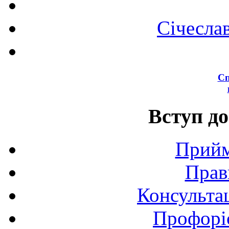
Січесла
Сп
Вступ до
Прийм
Прав
Консультац
Профоріє