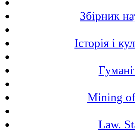
Збірник н
Історія і к
Гумані
Mining of
Law. St