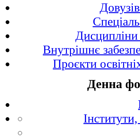
Довузів
Спецiаль
Дисципліни 
Внутрішнє забезпе
Проєкти освітні
Денна фо
Інститути,