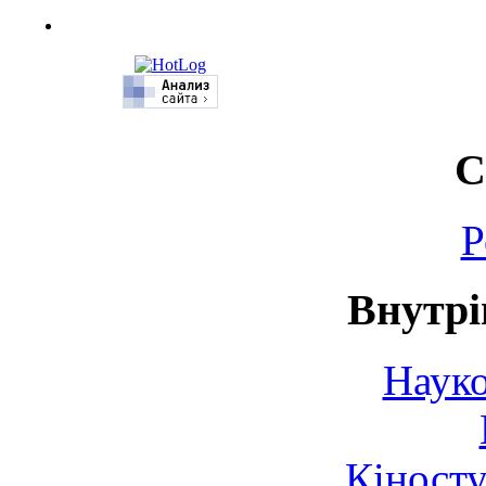
С
Р
Внутрі
Науко
Кіносту