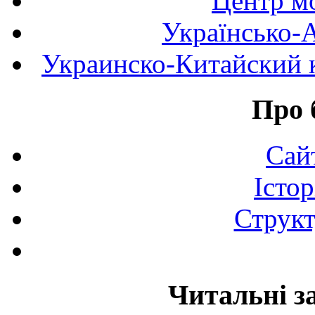
Центр мо
Українсько-
Украинско-Китайский к
Про 
Сай
Істор
Структ
Читальні з