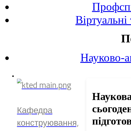
Профспі
Віртуальні
П
Науково-а
Наукова
сьогоде
Кафедра
підгото
конструювання,