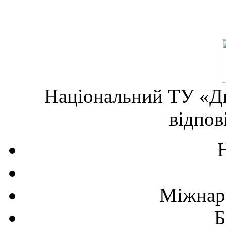
Національний ТУ «Дн
відпов
Міжнаро
Б