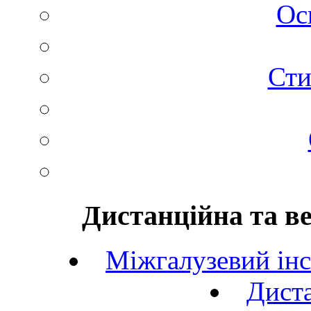
Ос
Сти
Дистанційна та в
Міжгалузевий інс
Диста