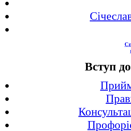
Січесла
Сп
Вступ до
Прийм
Прав
Консультац
Профоріє