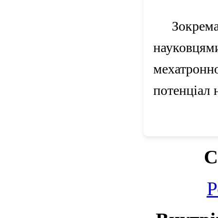
Зокре
науковця
мехатронн
потенціал 
С
Р