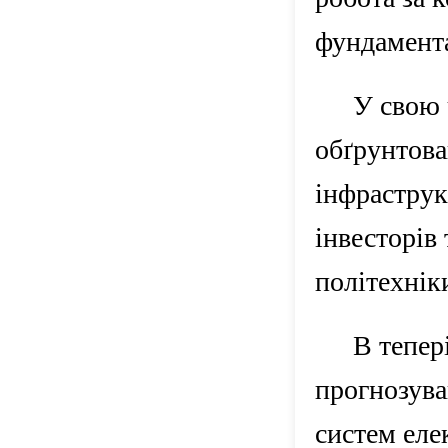
фундамент
У свою 
обґрунтова
інфраструк
інвесторів
політехнік
В тепер
прогнозува
систем еле