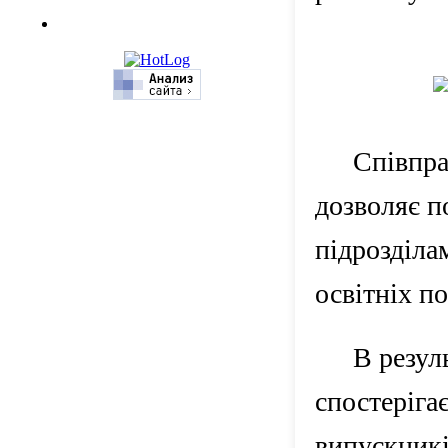
Співпра
дозволяє п
підрозділа
освітніх по
В резул
спостеріга
випускникі