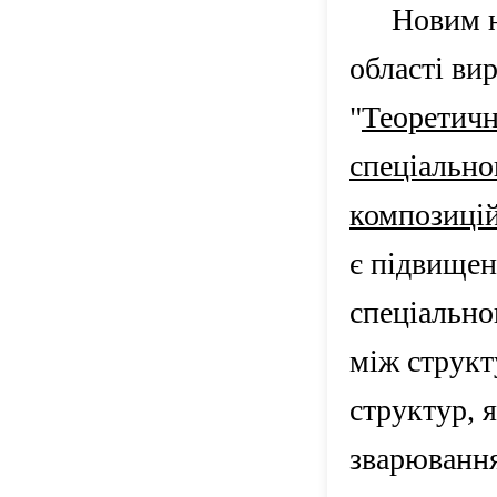
Новим н
області ви
"
Теоретичн
спеціально
композицій
є
підвищенн
спеціально
між струк
структур, 
зварювання