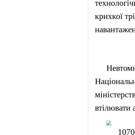
технологі
крихкої тр
навантажен
Невтом
Націона
міністерс
втілювати 