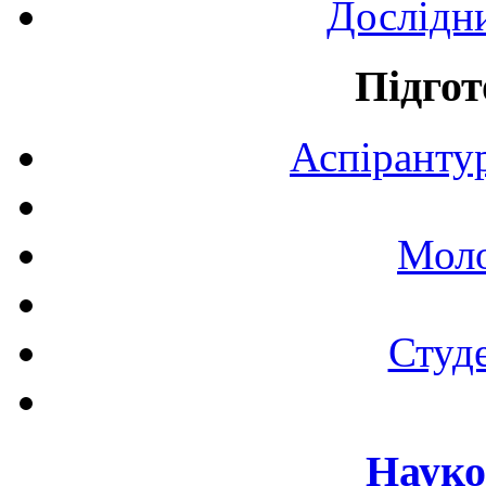
Дослідн
Підгот
Аспірантур
Моло
Студе
Науко