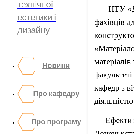
технічної
НТУ «Д
естетики і
фахівців д
дизайну
конструкто
«Матеріало
матеріалів 
Новини
факультеті
кафедр з в
Про кафедру
діяльністю
Ефектив
Про програму
Донецькста