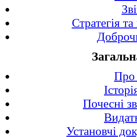
Зв
Стратегія та
Доброчи
Загальн
Про 
Історі
Почесні з
Видат
Установчі до