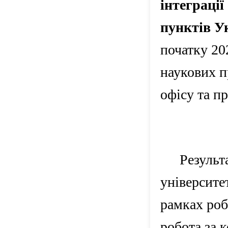
інтеграці
пунктів У
початку 20
наукових п
офісу та п
Результ
університе
рамках роб
робота за