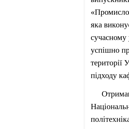
«Промислов
яка виконує
сучасному 
успішно пр
території 
підходу ка
Отриман
Національн
політехнік