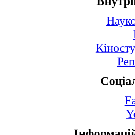
Внутрі
Науко
Кіносту
Реп
Соціа
F
Y
Інформаці