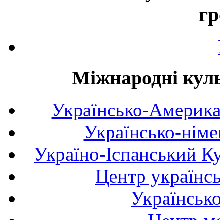
гр
Міжнародні куль
Українсько-Америка
Українсько-німе
Україно-Іспанський К
Центр українсь
Українськ