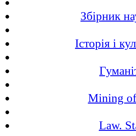
Збірник н
Історія і к
Гумані
Mining of
Law. St