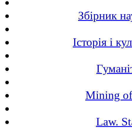
Збірник н
Історія і к
Гумані
Mining of
Law. St