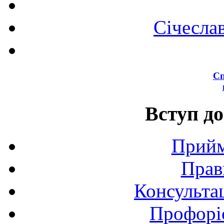
Січесла
Сп
Вступ до
Прийм
Прав
Консультац
Профоріє