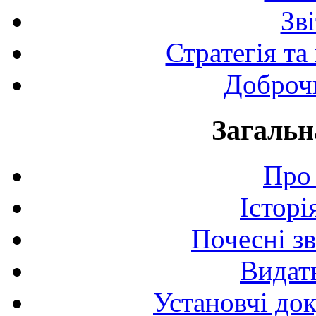
Зв
Стратегія та
Доброчи
Загальн
Про 
Історі
Почесні з
Видат
Установчі до