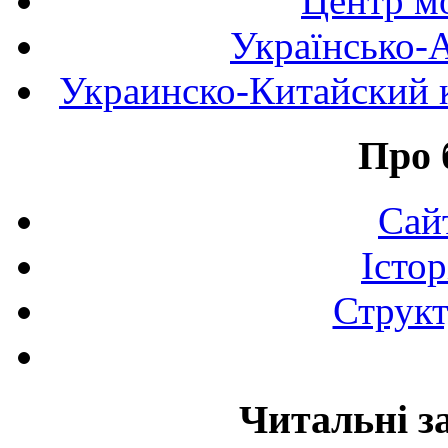
Центр мо
Українсько-
Украинско-Китайский к
Про 
Сай
Істор
Структ
Читальні з