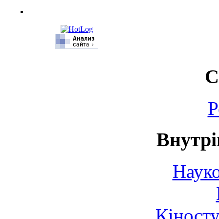
С
Р
Внутрі
Науко
Кіносту