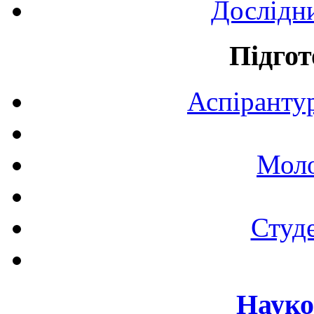
Дослідн
Підгот
Аспірантур
Моло
Студе
Науко