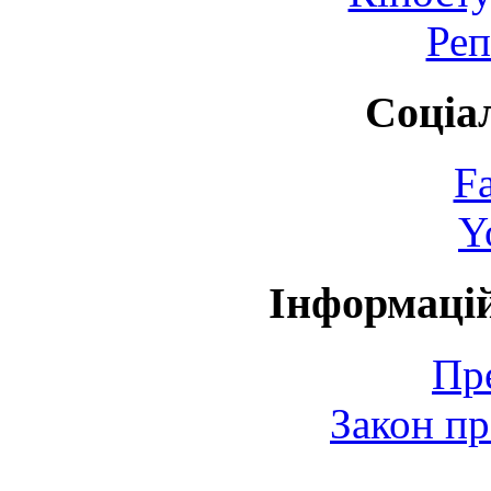
Реп
Соціа
F
Y
Інформаці
Пр
Закон пр