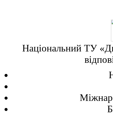
Національний ТУ «Дн
відпов
Міжнаро
Б