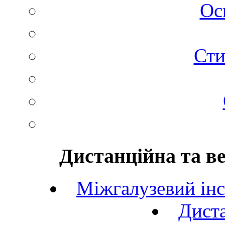
Ос
Сти
Дистанційна та в
Міжгалузевий інс
Диста