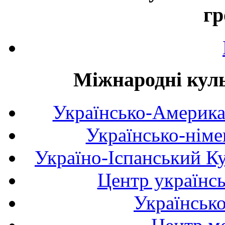
гр
Міжнародні куль
Українсько-Америка
Українсько-німе
Україно-Іспанський К
Центр українсь
Українськ