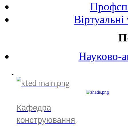
Профспі
Віртуальні
П
Науково-а
Кафедра
конструювання,