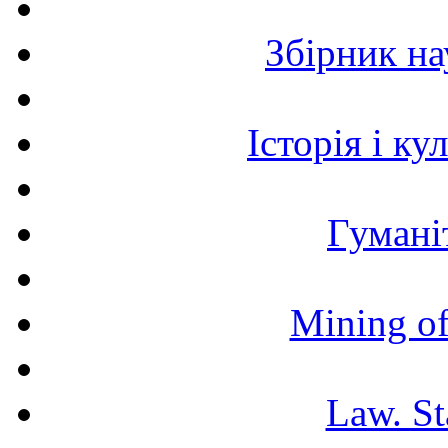
Збірник н
Історія і к
Гумані
Mining of
Law. St